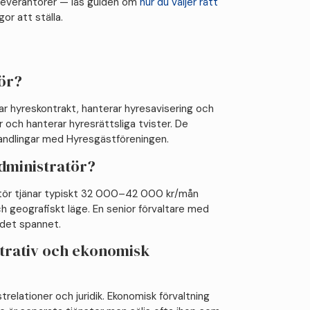
 leverantörer — läs guiden om
hur du väljer rätt
gor att ställa.
tör?
ar hyreskontrakt, hanterar hyresavisering och
och hanterar hyresrättsliga tvister. De
handlingar med Hyresgästföreningen.
administratör?
ratör tjänar typiskt 32 000–42 000 kr/mån
h geografiskt läge. En senior förvaltare med
 det spannet.
strativ och ekonomisk
trelationer och juridik. Ekonomisk förvaltning