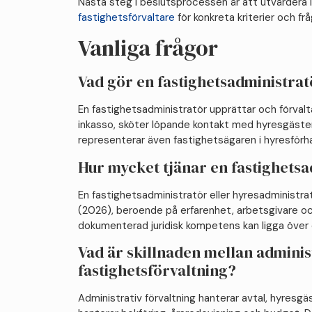
Nästa steg i beslutsprocessen är att utvärdera
fastighetsförvaltare
för konkreta kriterier och frå
Vanliga frågor
Vad gör en fastighetsadministra
En fastighetsadministratör upprättar och förvalt
inkasso, sköter löpande kontakt med hyresgäster 
representerar även fastighetsägaren i hyresför
Hur mycket tjänar en fastighets
En fastighetsadministratör eller hyresadminist
(2026), beroende på erfarenhet, arbetsgivare oc
dokumenterad juridisk kompetens kan ligga över
Vad är skillnaden mellan admini
fastighetsförvaltning?
Administrativ förvaltning hanterar avtal, hyresgäs