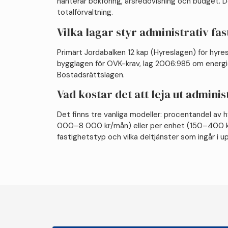
hanterar bokföring, årsredovisning och budget. D
totalförvaltning.
Vilka lagar styr administrativ fa
Primärt Jordabalken 12 kap (Hyreslagen) för hyres
bygglagen för OVK-krav, lag 2006:985 om energi
Bostadsrättslagen.
Vad kostar det att leja ut adminis
Det finns tre vanliga modeller: procentandel av 
000–8 000 kr/mån) eller per enhet (150–400 kr/
fastighetstyp och vilka deltjänster som ingår i u