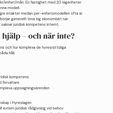
r/enhet/mån. En fastighet med 20 lägenheter
nna modell.
gre intäkter medan per-enhetsmodellen ofta är
börjar generellt löna sig ekonomiskt när
 saknar juridisk kompetens internt.
 hjälp – och när inte?
ens och hur komplexa de hyresrättsliga
båda håll.
uridisk kompetens
d förvaltare
 komplexa uppsägningsärenden
nskap i Hyreslagen
l extern juridisk rådgivning vid behov