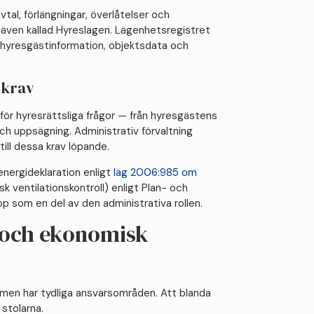
tal, förlängningar, överlåtelser och
, även kallad Hyreslagen. Lägenhetsregistret
hyresgästinformation, objektsdata och
skrav
för hyresrättsliga frågor — från hyresgästens
och uppsägning. Administrativ förvaltning
till dessa krav löpande.
energideklaration enligt
lag 2006:985 om
k ventilationskontroll) enligt Plan- och
p som en del av den administrativa rollen.
 och ekonomisk
 men har tydliga ansvarsområden. Att blanda
 stolarna.