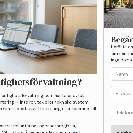
Begär
Berätta om
timmar med
inga dolda 
stighetsförvaltning?
 fastighetsförvaltning som hanterar avtal,
tering — inte rör, tak eller tekniska system.
resrätt, bostadsrättsförening eller kommersiell
ontraktshantering, lägenhetsregister,
 Vill du förstå helheten, läs mer om
vad