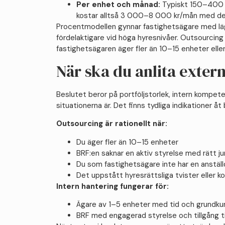
Per enhet och månad:
Typiskt 150–400 k
kostar alltså 3 000–8 000 kr/mån med de
Procentmodellen gynnar fastighetsägare med lä
fördelaktigare vid höga hyresnivåer. Outsourcing 
fastighetsägaren äger fler än 10–15 enheter eller
När ska du anlita extern
Beslutet beror på portföljstorlek, intern kompet
situationerna är. Det finns tydliga indikationer åt 
Outsourcing är rationellt när:
Du äger fler än 10–15 enheter
BRF:en saknar en aktiv styrelse med rätt j
Du som fastighetsägare inte har en anställ
Det uppstått hyresrättsliga tvister eller
Intern hantering fungerar för:
Ägare av 1–5 enheter med tid och grundku
BRF med engagerad styrelse och tillgång til