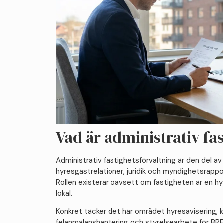
Vad är administrativ fa
Administrativ fastighetsförvaltning är den del av
hyresgästrelationer, juridik och myndighetsrappor
Rollen existerar oavsett om fastigheten är en hy
lokal.
Konkret täcker det här området hyresavisering, k
felanmälanshantering och styrelsearbete för BRF.