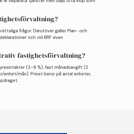
e är separata tjänster men säljs ofta ihop som
stighetsförvaltning?
rättsliga frågor. Därutöver gäller Plan- och
deklarationer och vid BRF även
trativ fastighetsförvaltning?
hyresintäkter (3–8 %), fast månadsavgift (2
enhet/mån). Priset beror på antal enheter,
ppdraget.