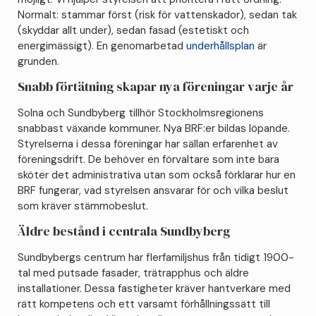
Normalt: stammar först (risk för vattenskador), sedan tak
(skyddar allt under), sedan fasad (estetiskt och
energimässigt). En genomarbetad
underhållsplan
är
grunden.
Snabb förtätning skapar nya föreningar varje år
Solna och Sundbyberg tillhör Stockholmsregionens
snabbast växande kommuner. Nya BRF:er bildas löpande.
Styrelserna i dessa föreningar har sällan erfarenhet av
föreningsdrift. De behöver en förvaltare som inte bara
sköter det administrativa utan som också förklarar hur en
BRF fungerar, vad styrelsen ansvarar för och vilka beslut
som kräver stämmobeslut.
Äldre bestånd i centrala Sundbyberg
Sundbybergs centrum har flerfamiljshus från tidigt 1900-
tal med putsade fasader, trätrapphus och äldre
installationer. Dessa fastigheter kräver hantverkare med
rätt kompetens och ett varsamt förhållningssätt till