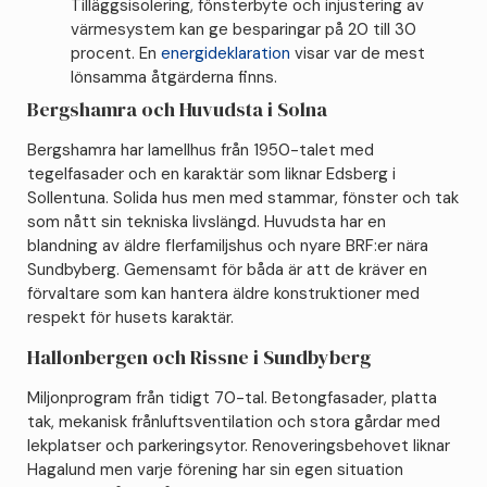
Tilläggsisolering, fönsterbyte och injustering av
värmesystem kan ge besparingar på 20 till 30
procent. En
energideklaration
visar var de mest
lönsamma åtgärderna finns.
Bergshamra och Huvudsta i Solna
Bergshamra har lamellhus från 1950-talet med
tegelfasader och en karaktär som liknar Edsberg i
Sollentuna. Solida hus men med stammar, fönster och tak
som nått sin tekniska livslängd. Huvudsta har en
blandning av äldre flerfamiljshus och nyare BRF:er nära
Sundbyberg. Gemensamt för båda är att de kräver en
förvaltare som kan hantera äldre konstruktioner med
respekt för husets karaktär.
Hallonbergen och Rissne i Sundbyberg
Miljonprogram från tidigt 70-tal. Betongfasader, platta
tak, mekanisk frånluftsventilation och stora gårdar med
lekplatser och parkeringsytor. Renoveringsbehovet liknar
Hagalund men varje förening har sin egen situation