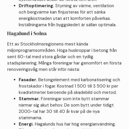
Driftoptimering.
Styrning av värme, ventilation
och bergvärme kan finjusteras för att sänka
energikostnaden utan att komforten påverkas.
Inställningarna från byggskedet är sällan optimala.
Hagalund i Solna
Ett av Stockholmsregionens mest kända
miljonprogramsområden. Höga huskroppar i betong från
sent 60-tal med stora gårdar och en tydlig
stadsplanering. Många föreningar har genomfört en första
renoveringsvåg men står inför nästa:
Fasader.
Betongelement med karbonatisering och
frostskador i fogar. Kostnad 1 500 till 3 500 kr per
kvadratmeter beroende på skadebild och metod.
Stammar.
Föreningar som inte bytt stammar
närmar sig akut behov. De som bytt under tidigt
2000-tal har 30 till 40 år kvar på de nya
stammarna.
Energi.
Hagalunds hus har hög energianvändning.