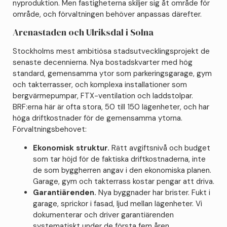
nyproduktion. Men fastigheterna skiljer sig åt område för
område, och förvaltningen behöver anpassas därefter.
Arenastaden och Ulriksdal i Solna
Stockholms mest ambitiösa stadsutvecklingsprojekt de
senaste decennierna. Nya bostadskvarter med hög
standard, gemensamma ytor som parkeringsgarage, gym
och takterrasser, och komplexa installationer som
bergvärmepumpar, FTX-ventilation och laddstolpar.
BRF:erna här är ofta stora, 50 till 150 lägenheter, och har
höga driftkostnader för de gemensamma ytorna.
Förvaltningsbehovet:
Ekonomisk struktur.
Rätt avgiftsnivå och budget
som tar höjd för de faktiska driftkostnaderna, inte
de som byggherren angav i den ekonomiska planen.
Garage, gym och takterrass kostar pengar att driva.
Garantiärenden.
Nya byggnader har brister. Fukt i
garage, sprickor i fasad, ljud mellan lägenheter. Vi
dokumenterar och driver garantiärenden
systematiskt under de första fem åren.