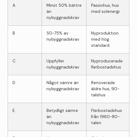
A
Minst 50% bättre
Passivhus, hus
än
med solenergi
nybyggnadskrav
B
50-75% av
Nyproduktion
nybyggnadskrav
med hög
standard
C
Uppfyller
Nyproducerade
nybyggnadskrav
flerbostadshus
D
Något sämre än
Renoverade
nybyggnadskrav
äldre hus, 90-
talshus
E
Betydligt sämre
Flerbostadshus
än
från 1960-80-
nybyggnadskrav
talen